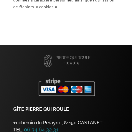
données à caractère personnel, ainsi que l’utilisation
de fichiers « cookies ».
GÎTE PIERRE QUI ROULE
11 chemin du Perayrol, 81150 CASTANET
06.34.64.32.31
TÉL: