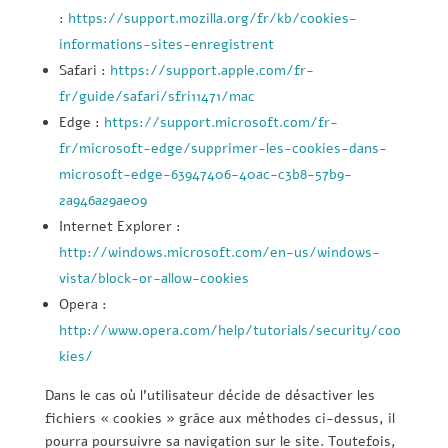
:
https://support.mozilla.org/fr/kb/cookies-
informations-sites-enregistrent
Safari :
https://support.apple.com/fr-
fr/guide/safari/sfri11471/mac
Edge :
https://support.microsoft.com/fr-
fr/microsoft-edge/supprimer-les-cookies-dans-
microsoft-edge-63947406-40ac-c3b8-57b9-
2a946a29ae09
Internet Explorer :
http://windows.microsoft.com/en-us/windows-
vista/block-or-allow-cookies
Opera :
http://www.opera.com/help/tutorials/security/coo
kies/
Dans le cas où l’utilisateur décide de désactiver les
fichiers « cookies » grâce aux méthodes ci-dessus, il
pourra poursuivre sa navigation sur le site. Toutefois,