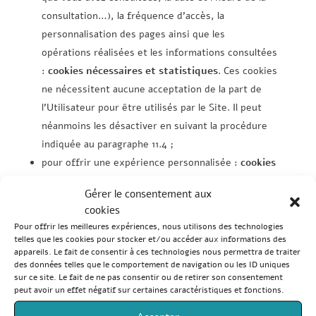
consultation…), la fréquence d’accès, la
personnalisation des pages ainsi que les
opérations réalisées et les informations consultées
:
cookies nécessaires et statistiques
. Ces cookies
ne nécessitent aucune acceptation de la part de
l’Utilisateur pour être utilisés par le Site. Il peut
néanmoins les désactiver en suivant la procédure
indiquée au paragraphe 11.4 ;
pour offrir une expérience personnalisée :
cookies
de personnalisation
;
Gérer le consentement aux
pour afficher des messages publicitaires pertinents
cookies
ou des informations adaptées aux centres d’intérêt
Pour offrir les meilleures expériences, nous utilisons des technologies
de l’Utilisateur :
cookies publicitaires et de
telles que les cookies pour stocker et/ou accéder aux informations des
appareils. Le fait de consentir à ces technologies nous permettra de traiter
profilag
e ;
des données telles que le comportement de navigation ou les ID uniques
pour permettre de partager du contenu sur les
sur ce site. Le fait de ne pas consentir ou de retirer son consentement
peut avoir un effet négatif sur certaines caractéristiques et fonctions.
réseaux sociaux :
cookies de réseaux sociaux
;