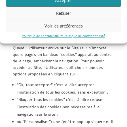
Accepter
11.3 Gestion des cookies par l’Utilisateur lors de la
navigation sur le Site : module “Complianz”
Refuser
“Complianz” est le service choisi par l’Éditeur qui
permet à l’Utilisateur de gérer et personnaliser les
Voir les préférences
cookies sur le Site tout au long de sa visite et à
Politique de confidentialité
Politique de confidentialité
chacune de ses visites s’il le souhaite.
Quand l’Utilisateur arrive sur le Site (sur n’importe
quelle page), un bandeau “cookies” apparaît au centre
de la page, empêchant la navigation. Pour pouvoir
accéder au Site, l’Utilisateur doit choisir une des
options proposées en cliquant sur :
“Ok, tout accepter” c’est-à-dire accepter
l’installation de tous les cookies, sans exception ;
“Bloquer tous les cookies” c’est-à-dire refuser
l’installation des cookies non nécessaires à la
navigation sur le site ;
ou “Personnaliser”: une fenêtre pop-up s’ouvre et il