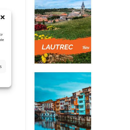
ir
 de
s