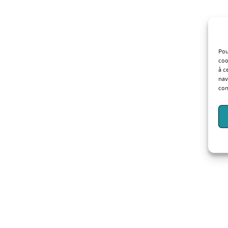
Pou
coo
à c
nav
con